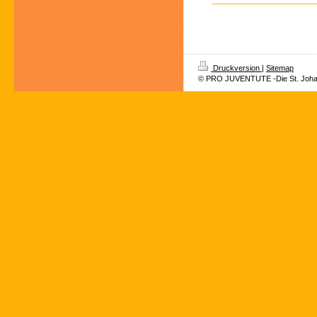
Druckversion
|
Sitemap
© PRO JUVENTUTE -Die St. Joha