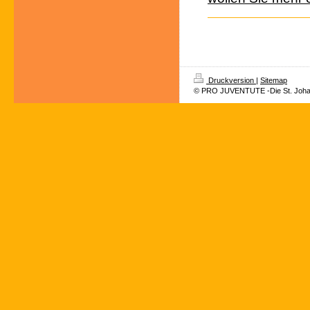
Druckversion
|
Sitemap
© PRO JUVENTUTE -Die St. Joha